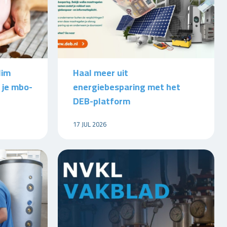
lim
Haal meer uit
 je mbo-
energiebesparing met het
DEB-platform
17 JUL 2026