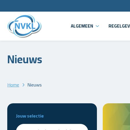
ALGEMEEN
REGELGEV
Nieuws
Home
Nieuws
Jouw selectie
Zoeken - nieuws
Search content