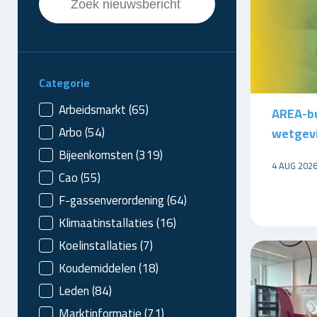
Categorie
Nieuws - categorie
Arbeidsmarkt
(65)
AREA-bu
Arbo
(54)
wetgevi
Bijeenkomsten
(319)
4 AUG 202
Cao
(55)
F-gassenverordening
(64)
Klimaatinstallaties
(16)
Koelinstallaties
(7)
Koudemiddelen
(18)
Leden
(84)
Marktinformatie
(71)