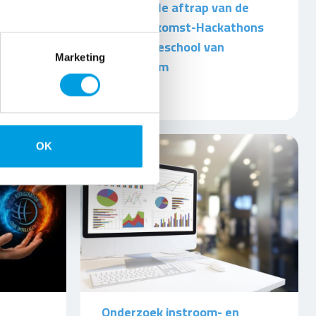
en
Succesvolle aftrap van de
n
NVKL Toekomst-Hackathons
bij de Hogeschool van
Marketing
Amsterdam
3 JUL 2026
OK
Onderzoek instroom- en