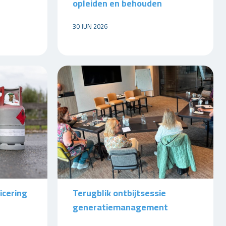
opleiden en behouden
30 JUN 2026
icering
Terugblik ontbijtsessie
generatiemanagement
e