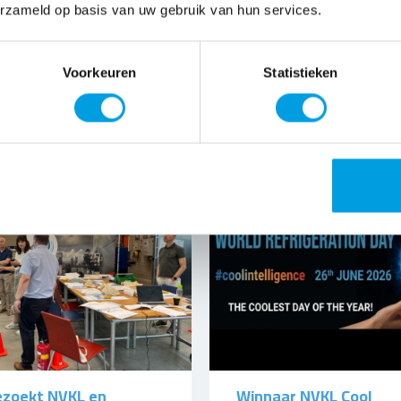
hniek nieuwsbrief juni
BRL100 3.0 document
erzameld op basis van uw gebruik van hun services.
beschikbaar voor lede
Voorkeuren
Statistieken
6
3 JUL 2026
bezoekt NVKL en
Winnaar NVKL Cool