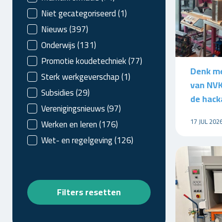
Niet gecategoriseerd
(1)
Nieuws
(397)
Onderwijs
(131)
Promotie koudetechniek
(77)
Denk me
Sterk werkgeverschap
(1)
van NVK
Subsidies
(29)
de hack
Verenigingsnieuws
(97)
17 JUL 202
Werken en leren
(176)
Wet- en regelgeving
(126)
Filters resetten