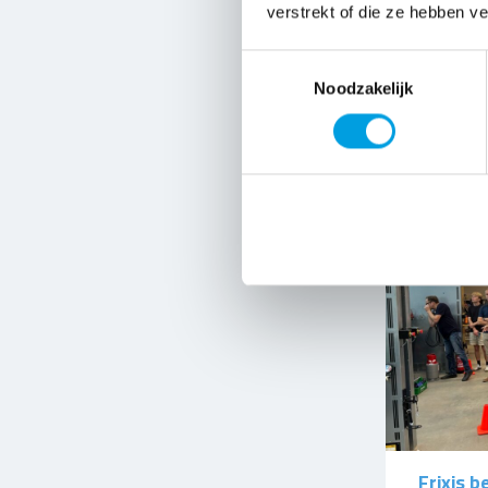
ArboTec
verstrekt of die ze hebben v
2026
Toestemmingsselectie
Noodzakelijk
16 JUL 202
Frixis 