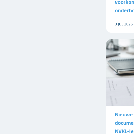
voorkom
onderho
3 JUL 2026
Nieuwe 
documen
NVKL-l