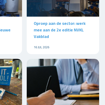
Oproep aan de sector: werk
nieuwe
mee aan de 2e editie NVKL
Vakblad
16 JUL 2026