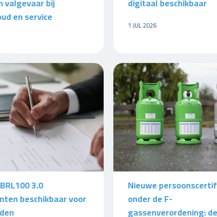
 valgevaar bij
digitaal beschikbaar
ud en service
1 JUL 2026
BRL100 3.0
Nieuwe persoonscertif
ten beschikbaar voor
onder de F-
eden
gassenverordening: d