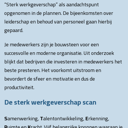
“Sterk werkgeverschap” als aandachtspunt
opgenomen in de plannen. De bijeenkomsten over
leiderschap en behoud van personeel gaan hierbij
gepaard.
Je medewerkers zijn je bouwsteen voor een
succesvolle en moderne organisatie. Uit onderzoek
blijkt dat bedrijven die investeren in medewerkers het
beste presteren. Het voorkomt uitstroom en
bevordert de sfeer en motivatie en dus de
productiviteit.
De sterk werkgeverschap scan
S
amenwerking,
T
alentontwikkeling,
E
rkenning,
R
uimte en
K
racht. Vijf belangrijke knoppen waaraan je