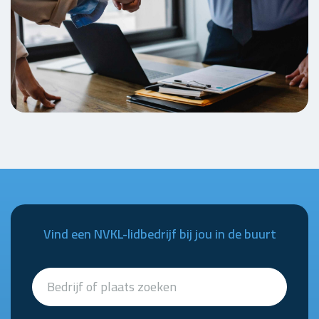
Vind een NVKL-lidbedrijf bij jou in de buurt