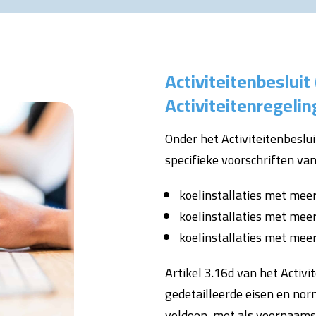
Activiteitenbesluit
Activiteitenregelin
Onder het Activiteitenbeslu
specifieke voorschriften van
koelinstallaties met meer
koelinstallaties met mee
koelinstallaties met mee
Artikel 3.16d van het Activi
gedetailleerde eisen en no
voldoen, met als voornaamst