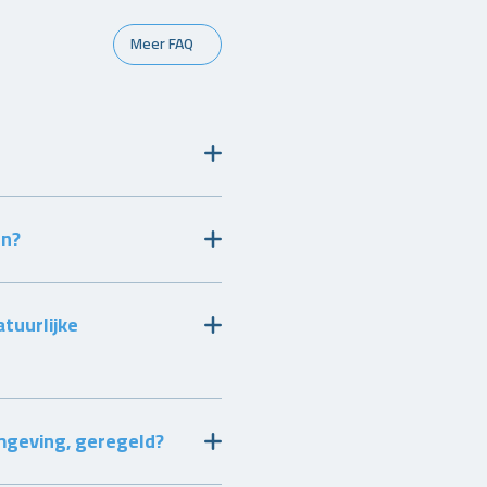
Meer FAQ
en?
tuurlijke
omgeving, geregeld?