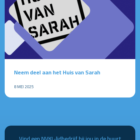
Neem deel aan het Huis van Sarah
8 MEI 2025
Vind een NVKL-lidbedrijf bij jou in de buurt