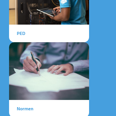
PED
Normen