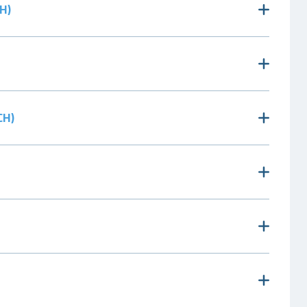
H)
)
CH)