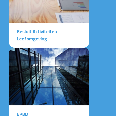
Besluit Activiteiten
Leefomgeving
EPBD