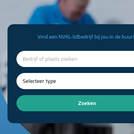
Vind een NVKL-lidbedrijf bij jou in de buur
Zoeken