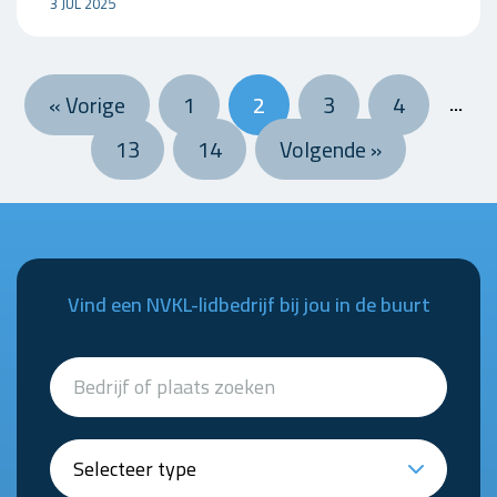
3 JUL 2025
« Vorige
1
2
3
4
…
13
14
Volgende »
Vind een NVKL-lidbedrijf bij jou in de buurt