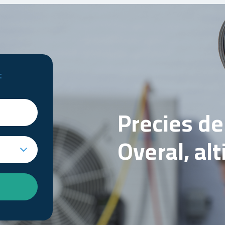
t
Precies d
Overal, al