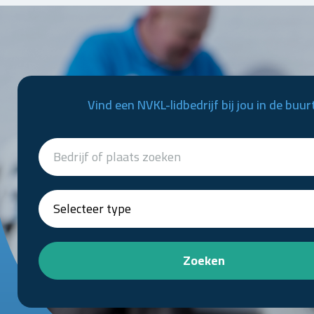
Vind een NVKL-lidbedrijf bij jou in de buur
Zoeken