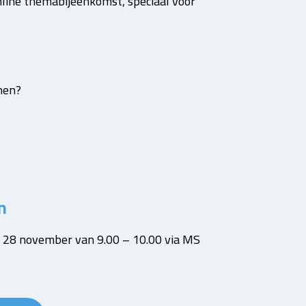
nline themabijeenkomst, speciaal voor
nen?
n
g 28 november van 9.00 – 10.00 via MS