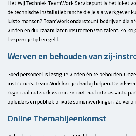
Het Wij Techniek TeamWork Servicepunt is het loket voo
de technische installatiebranche die je als werkgever k
juiste mensen? TeamWork ondersteunt bedrijven die a
vinden en duurzaam laten instromen van talent. Zo krijg
bespaar je tijd en geld.
Werven en behouden van zij-inst
Goed personeel is lastig te vinden én te behouden. Onz
instromers. TeamWork kan je daarbij helpen. De advis
regionaal netwerk waarin ze met veel interessante pa
opleiders en publiek private samenwerkingen. Zo verbin
Online Themabijeenkomst