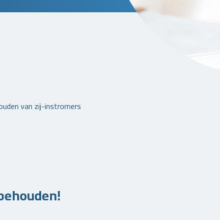
uden van zij-instromers
 behouden!