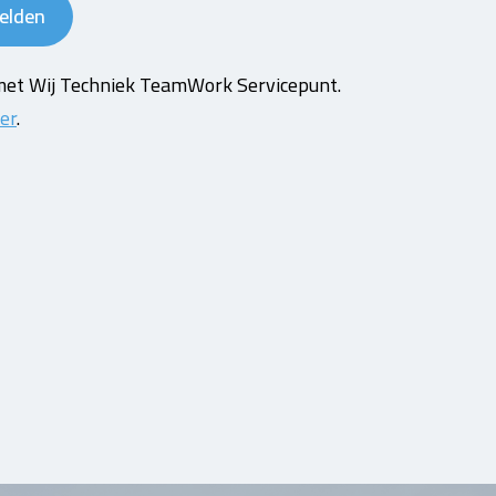
melden
met Wij Techniek TeamWork Servicepunt.
ier
.