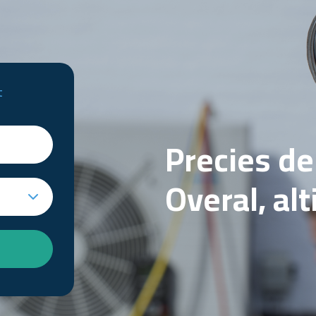
t
Precies d
Overal, al