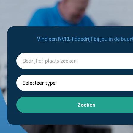
Vind een NVKL-lidbedrijf bij jou in de buur
Zoeken