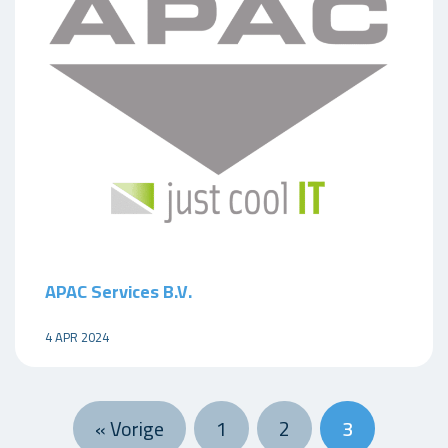
APAC Services B.V.
4 APR 2024
« Vorige
1
2
3