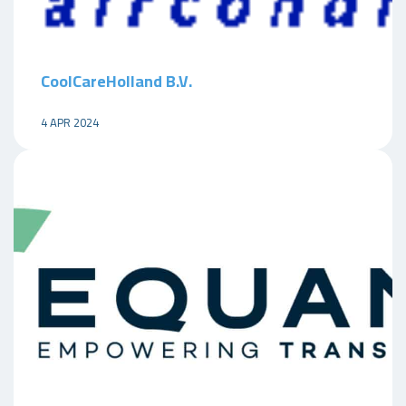
CoolCareHolland B.V.
4 APR 2024