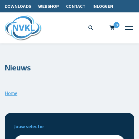
DOWNLOADS
WEBSHOP
CONTACT
INLOGGEN
0
Nieuws
Home
Jouw selectie
Zoeken - nieuws