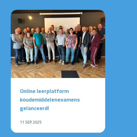
Online leerplatform
koudemiddelenexamens
gelanceerd!
11 SEP 2025