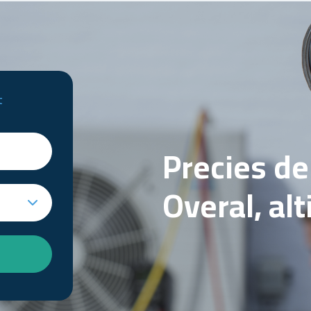
t
Precies d
Overal, al