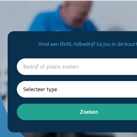
Vind een NVKL-lidbedrijf bij jou in de buur
Zoeken