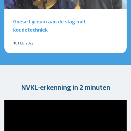
Goese Lyceum aan de slag met
koudetechniek
18 FEB 2022
NVKL-erkenning in 2 minuten