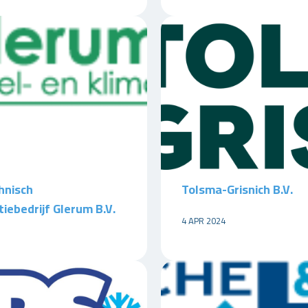
hnisch
Tolsma-Grisnich B.V.
tiebedrijf Glerum B.V.
4 APR 2024