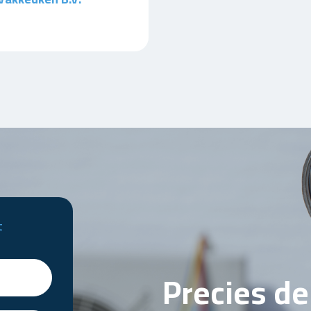
t
Precies d