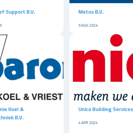
ef Support B.V.
Metos B.V.
5
9 AUG 2024
nie Koel &
Unica Building Services
hniek B.V.
4 APR 2024