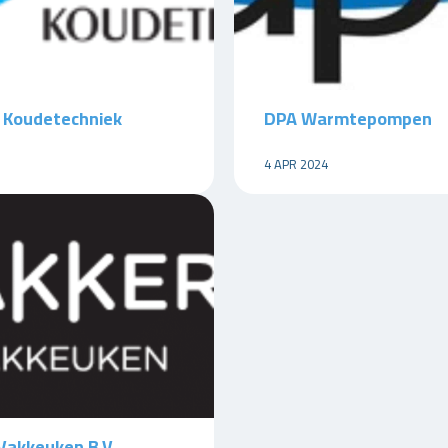
 Koudetechniek
DPA Warmtepompen
4 APR 2024
Vakkeuken B.V.