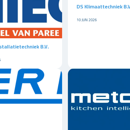
DS Klimaattechniek B.V
10 JUN 2026
stallatietechniek B.V.
6