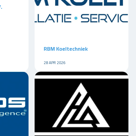
.
RBM Koeltechniek
28 APR 2026