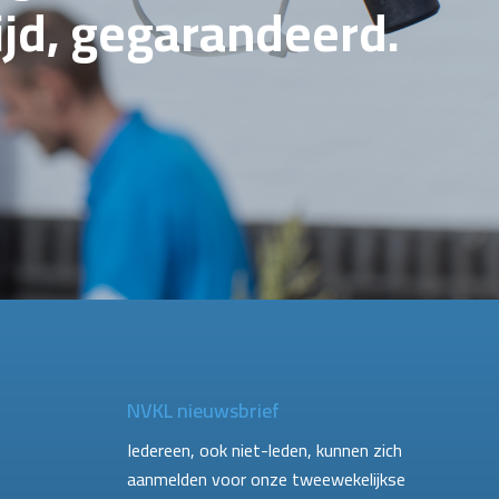
tijd, gegarandeerd.
NVKL nieuwsbrief
Iedereen, ook niet-leden, kunnen zich
aanmelden voor onze tweewekelijkse