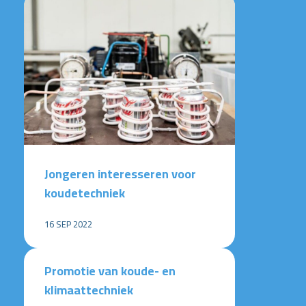
Jongeren interesseren voor
koudetechniek
16 SEP 2022
Promotie van koude- en
klimaattechniek