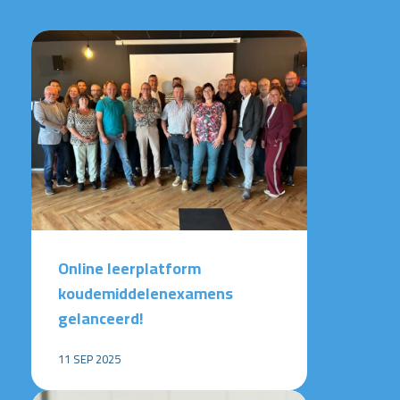
Online leerplatform
koudemiddelenexamens
gelanceerd!
11 SEP 2025