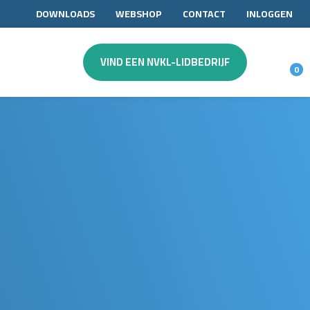
DOWNLOADS
WEBSHOP
CONTACT
INLOGGEN
VIND EEN NVKL-LIDBEDRIJF
0