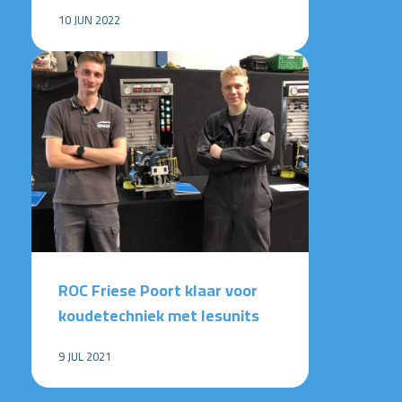
10 JUN 2022
ROC Friese Poort klaar voor
koudetechniek met lesunits
9 JUL 2021