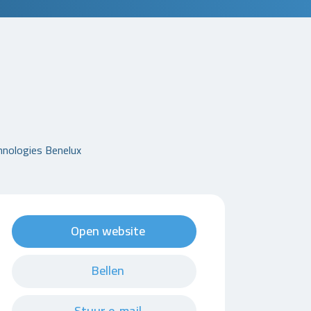
hnologies Benelux
Open website
Bellen
Stuur e-mail