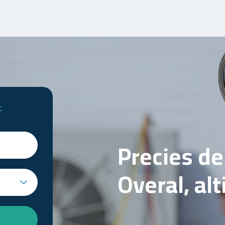
t
Precies d
Overal, al