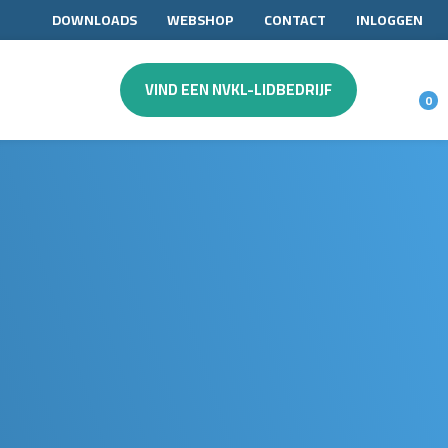
DOWNLOADS
WEBSHOP
CONTACT
INLOGGEN
VIND EEN NVKL-LIDBEDRIJF
0