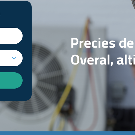
t
Precies d
Overal, al