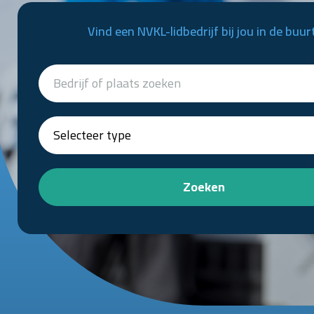
Vind een NVKL-lidbedrijf bij jou in de buur
Zoeken