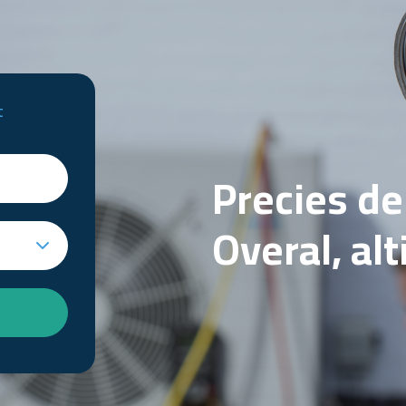
t
Precies d
Overal, al