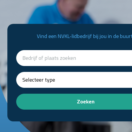
Vind een NVKL-lidbedrijf bij jou in de buur
Zoeken