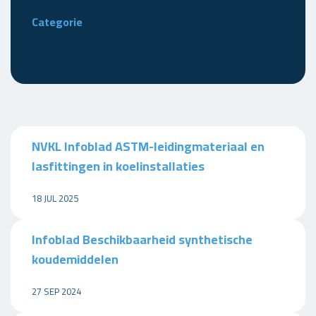
Categorie
NVKL Infoblad ASTM-leidingmateriaal en
lasfittingen in koelinstallaties
18 JUL 2025
Infoblad Beschikbaarheid synthetische
koudemiddelen
27 SEP 2024