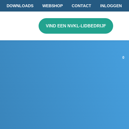
DOWNLOADS
WEBSHOP
CONTACT
INLOGGEN
VIND EEN NVKL-LIDBEDRIJF
0