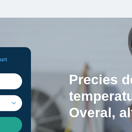
urt
Precies 
temperatu
Overal, a