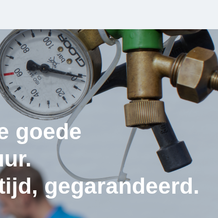
de goede
ur.
ltijd, gegarandeerd.