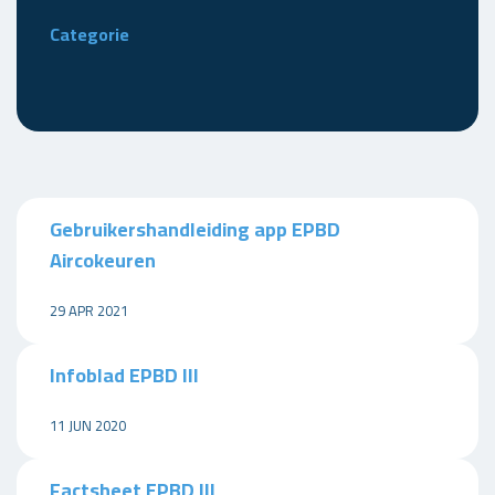
Categorie
Gebruikershandleiding app EPBD
Aircokeuren
29 APR 2021
Infoblad EPBD III
11 JUN 2020
Factsheet EPBD III