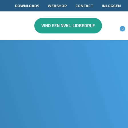
DOWNLOADS
WEBSHOP
CONTACT
INLOGGEN
VIND EEN NVKL-LIDBEDRIJF
0