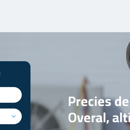
t
Precies d
Overal, al