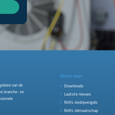
Direct naar
gebied van de
Downloads
ve branche- en
Laatste nieuws
ssionele
NVKL-bedrijvengids
NVKL-lidmaatschap