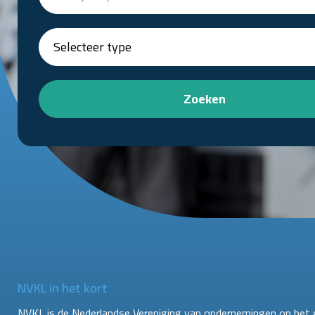
Zoeken
NVKL in het kort
NVKL is de Nederlandse Vereniging van ondernemingen op het 