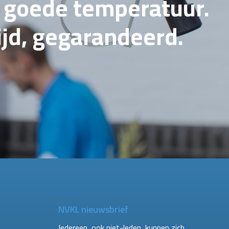
e goede temperatuur.
tijd, gegarandeerd.
NVKL nieuwsbrief
Iedereen, ook niet-leden, kunnen zich