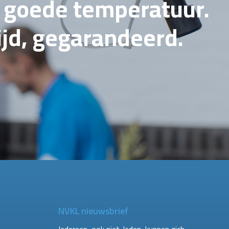
e goede temperatuur.
tijd, gegarandeerd.
NVKL nieuwsbrief
Iedereen, ook niet-leden, kunnen zich