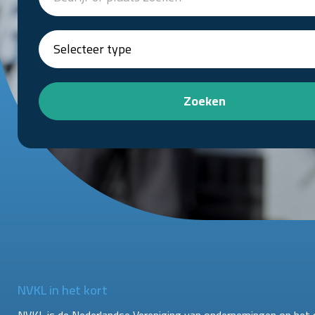
Zoeken
NVKL in het kort
NVKL is de Nederlandse Vereniging van ondernemingen op het 