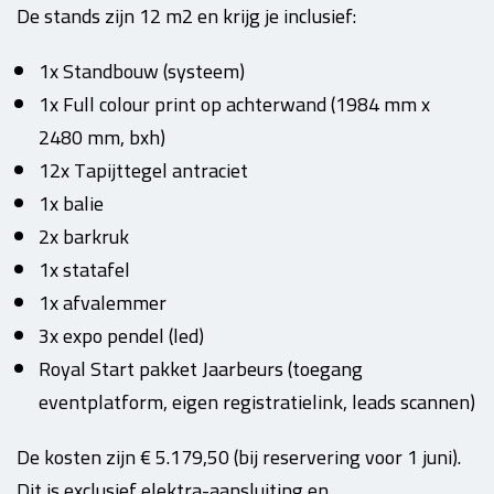
De stands zijn 12 m2 en krijg je inclusief:
1x Standbouw (systeem)
1x Full colour print op achterwand (1984 mm x
2480 mm, bxh)
12x Tapijttegel antraciet
1x balie
2x barkruk
1x statafel
1x afvalemmer
3x expo pendel (led)
Royal Start pakket Jaarbeurs (toegang
eventplatform, eigen registratielink, leads scannen)
De kosten zijn € 5.179,50 (bij reservering voor 1 juni).
Dit is exclusief elektra-aansluiting en