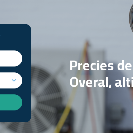
t
Precies d
Overal, al