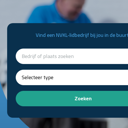
Vind een NVKL-lidbedrijf bij jou in de buur
Zoeken