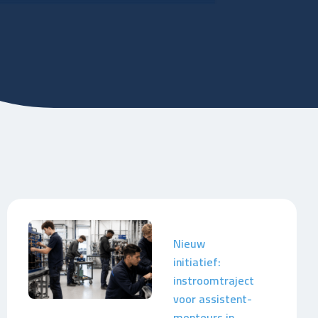
Nieuw
initiatief:
instroomtraject
voor assistent-
monteurs in