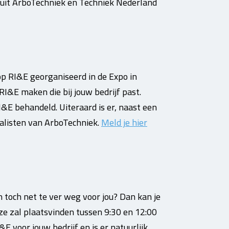
nuit ArboTechniek en Techniek Nederland
p RI&E georganiseerd in de Expo in
I&E maken die bij jouw bedrijf past.
I&E behandeld. Uiteraard is er, naast een
ialisten van ArboTechniek.
Meld je hier
n toch net te ver weg voor jou? Dan kan je
ze zal plaatsvinden tussen 9:30 en 12:00
E voor jouw bedrijf en is er natuurlijk