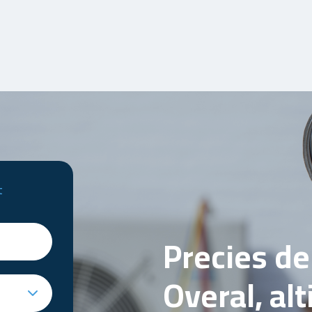
t
Precies d
Overal, al