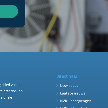
Direct naar
gebied van de
Downloads
ve branche- en
Laatste nieuws
ssionele
NVKL-bedrijvengids