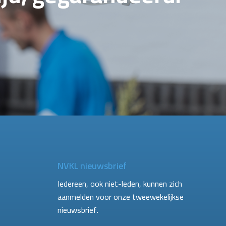
NVKL nieuwsbrief
Iedereen, ook niet-leden, kunnen zich
aanmelden voor onze tweewekelijkse
nieuwsbrief.