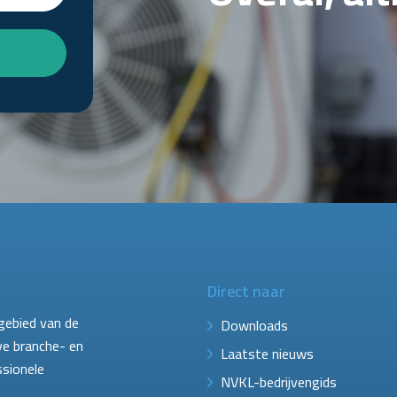
Direct naar
gebied van de
Downloads
ve branche- en
Laatste nieuws
ssionele
NVKL-bedrijvengids