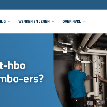
ING
WERKEN EN LEREN
OVER NVKL
t-hbo
 mbo-ers?