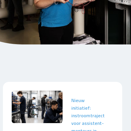
Nieuw
initiatief:
instroomtraject
voor assistent-
monteurs in