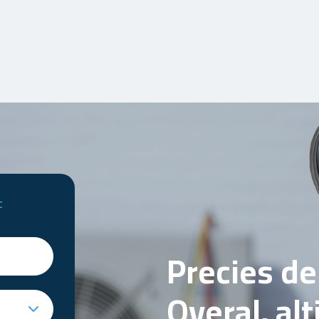
t
Precies d
Overal, al