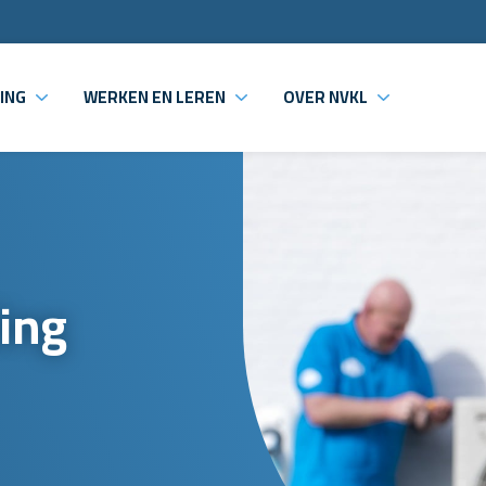
ING
WERKEN EN LEREN
OVER NVKL
ing