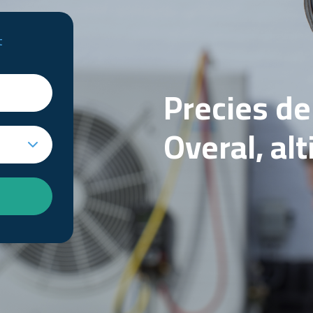
t
Precies d
Overal, al