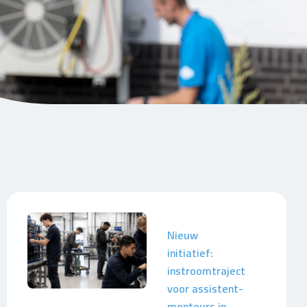
Nieuw
initiatief:
instroomtraject
voor assistent-
monteurs in