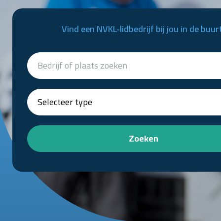
Vind een NVKL-lidbedrijf bij jou in de buur
Zoeken