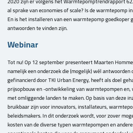
2020 zijn er volgens het Warmtepomptrendrapport 62
al sprake van economies of scale? Is de warmtepomp i
En is het installeren van een warmtepomp goedkoper g
antwoorden te vinden zijn.
Webinar
Tot nu! Op 12 september presenteert Maarten Hommel
namelijk een onderzoek die (mogelijk) wél antwoorden o
gefinancierd door TKI Urban Energy, heeft als doel geh
prijsopbouw en -ontwikkeling van warmtepompen en, wa
met omliggende landen te maken. Op basis van deze in
bruikbaar zijn voor innovators, installateurs, warmtep
beleidsmakers. In dit onderzoek wordt, voor zover moge
kosten van de diverse typen warmtepompen en andere ko