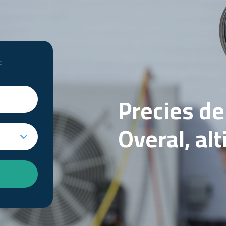
t
Precies d
Overal, al