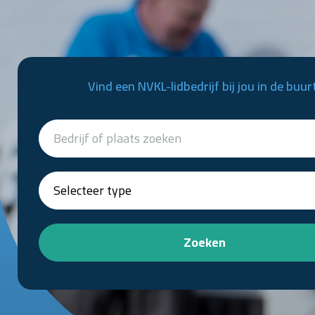
Vind een NVKL-lidbedrijf bij jou in de buur
Zoeken