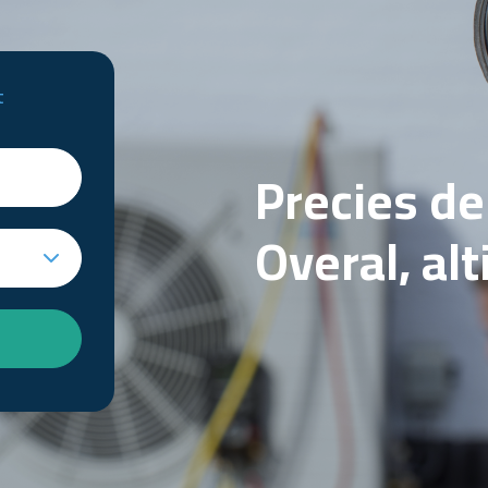
t
Precies d
Overal, al