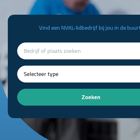
Vind een NVKL-lidbedrijf bij jou in de buur
Zoeken