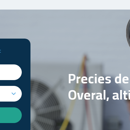
t
Precies d
Overal, al