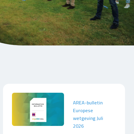
AREA-bulletin
Europese
wetgeving Juli
2026