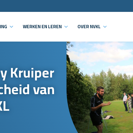
ING
WERKEN EN LEREN
OVER NVKL
y Kruiper
cheid van
KL