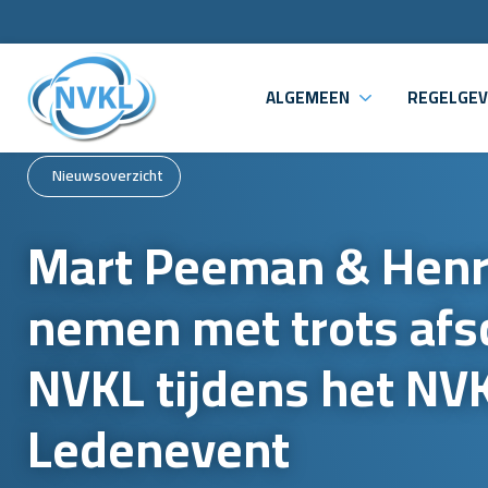
ALGEMEEN
REGELGEV
Nieuwsoverzicht
Mart Peeman & Henr
nemen met trots afs
NVKL tijdens het NV
Ledenevent