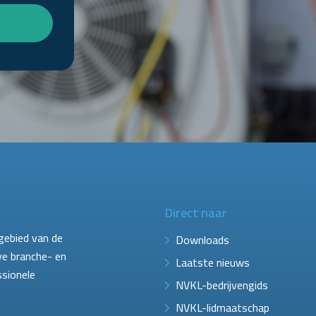
Direct naar
gebied van de
Downloads
ve branche- en
Laatste nieuws
ssionele
NVKL-bedrijvengids
NVKL-lidmaatschap