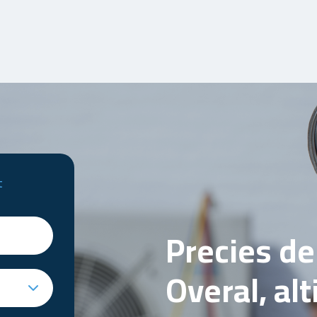
t
Precies d
Overal, al