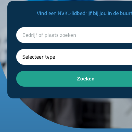
Vind een NVKL-lidbedrijf bij jou in de buur
Zoeken