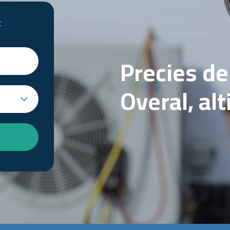
t
Precies d
Overal, al