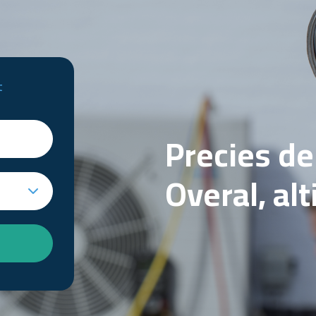
t
Precies d
Overal, al