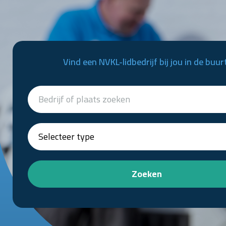
Vind een NVKL-lidbedrijf bij jou in de buur
Zoeken