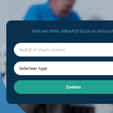
Vind een NVKL-lidbedrijf bij jou in de buur
Zoeken