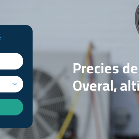
t
Precies d
Overal, al