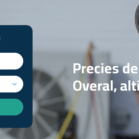
t
Precies d
Overal, al