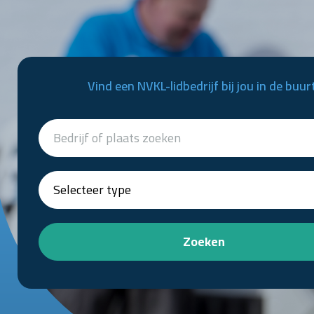
Vind een NVKL-lidbedrijf bij jou in de buur
Zoeken