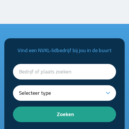
Vind een NVKL-lidbedrijf bij jou in de buurt
Zoeken