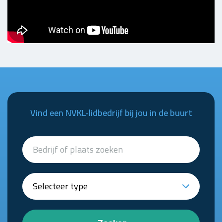
Vind een NVKL-lidbedrijf bij jou in de buurt