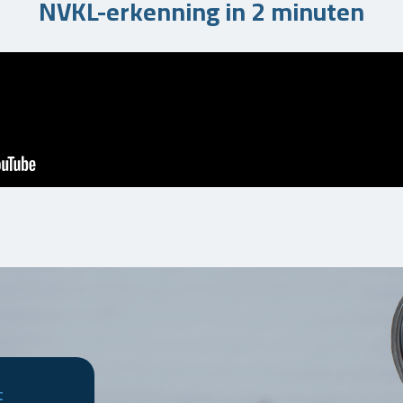
NVKL-erkenning in 2 minuten
t