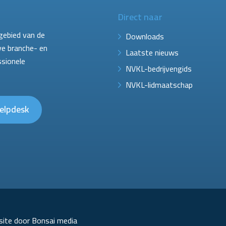
Direct naar
gebied van de
Downloads
ve branche- en
Laatste nieuws
ssionele
NVKL-bedrijvengids
NVKL-lidmaatschap
elpdesk
ite door Bonsai media