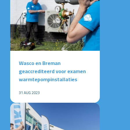
Wasco en Breman
geaccrediteerd voor examen
warmtepompinstallaties
31 AUG 2023