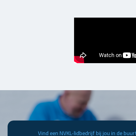
Vind een NVKL-lidbedrijf bij jou in de buur