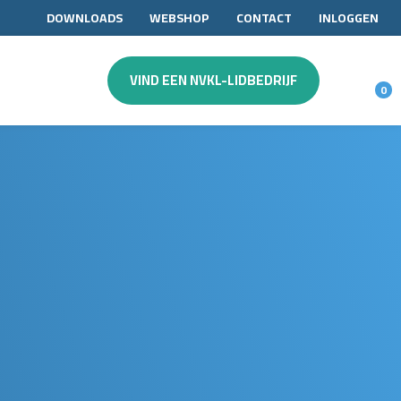
DOWNLOADS
WEBSHOP
CONTACT
INLOGGEN
VIND EEN NVKL-LIDBEDRIJF
0