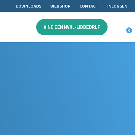
DOWNLOADS
WEBSHOP
CONTACT
INLOGGEN
VIND EEN NVKL-LIDBEDRIJF
0