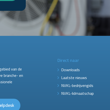
Direct naar
gebied van de
Downloads
ve branche- en
Laatste nieuws
ssionele
NVKL-bedrijvengids
NVKL-lidmaatschap
elpdesk