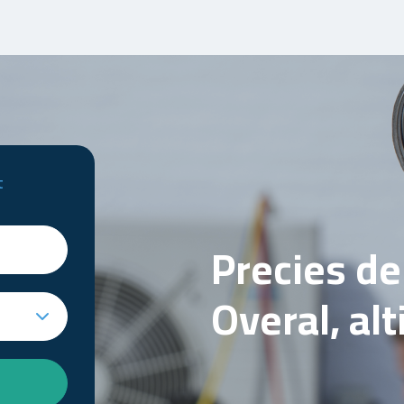
t
Precies d
Overal, al