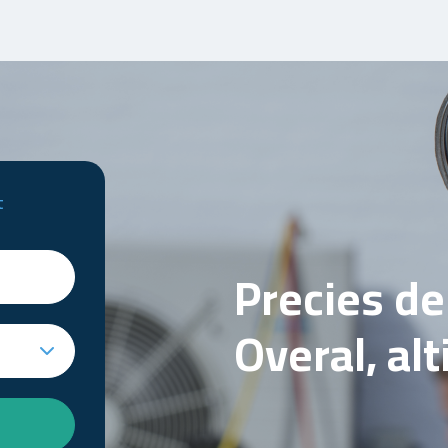
t
Precies d
Overal, al