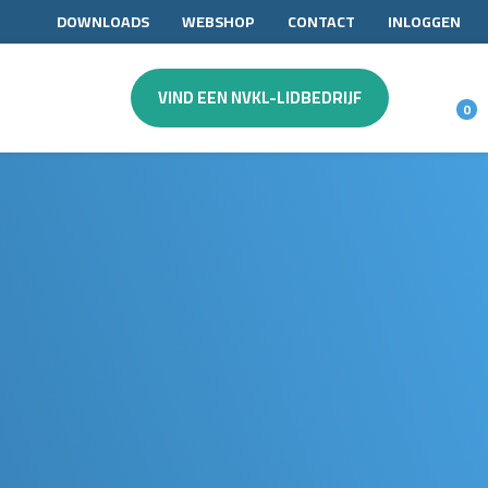
DOWNLOADS
WEBSHOP
CONTACT
INLOGGEN
VIND EEN NVKL-LIDBEDRIJF
0