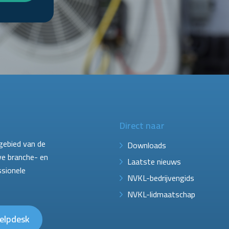
Direct naar
gebied van de
Downloads
ve branche- en
Laatste nieuws
ssionele
NVKL-bedrijvengids
NVKL-lidmaatschap
elpdesk