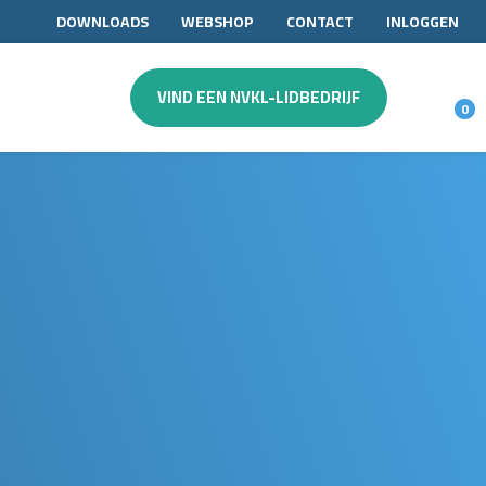
DOWNLOADS
WEBSHOP
CONTACT
INLOGGEN
VIND EEN NVKL-LIDBEDRIJF
0