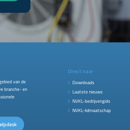
Direct naar
gebied van de
Downloads
ve branche- en
Laatste nieuws
ssionele
NVKL-bedrijvengids
NVKL-lidmaatschap
elpdesk