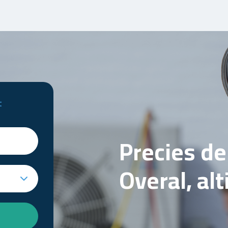
t
Precies d
Overal, al