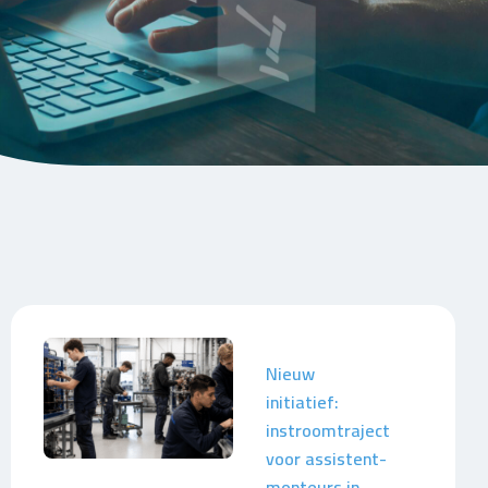
Nieuw
initiatief:
instroomtraject
voor assistent-
monteurs in