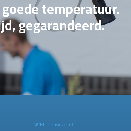
e goede temperatuur.
tijd, gegarandeerd.
NVKL nieuwsbrief