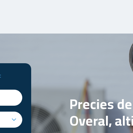
t
Precies d
Overal, al