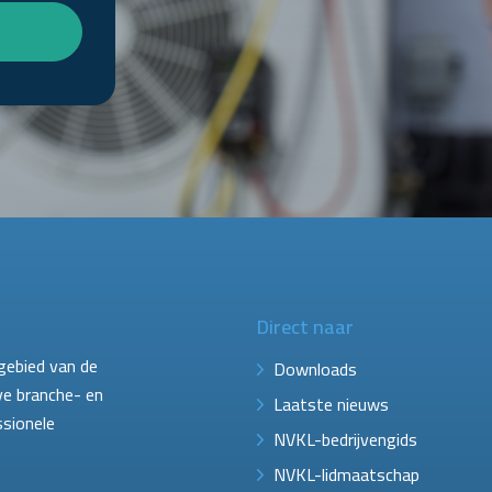
Direct naar
gebied van de
Downloads
ve branche- en
Laatste nieuws
ssionele
NVKL-bedrijvengids
NVKL-lidmaatschap