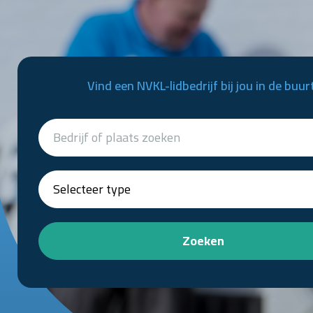
Vind een NVKL-lidbedrijf bij jou in de buur
Zoeken