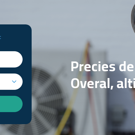
t
Precies d
Overal, al