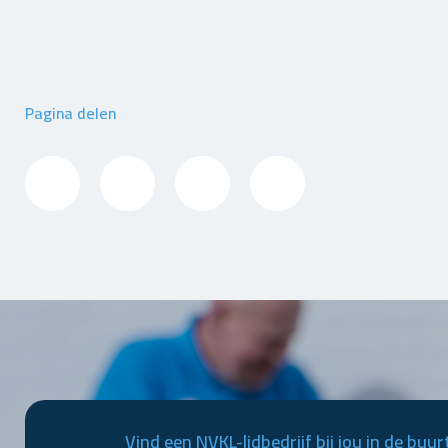
Pagina delen
Vind een NVKL-lidbedrijf bij jou in de buur