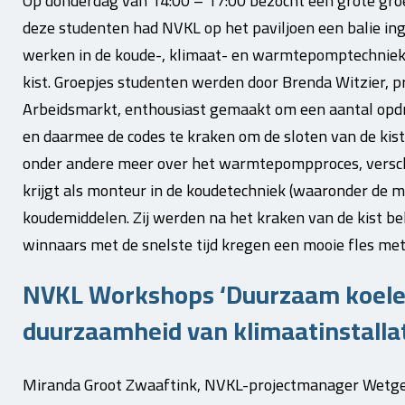
Op donderdag van 14:00 – 17:00 bezocht een grote gro
deze studenten had NVKL op het paviljoen een balie ing
werken in de koude-, klimaat- en warmtepomptechniek
kist. Groepjes studenten werden door Brenda Witzier, 
Arbeidsmarkt, enthousiast gemaakt om een aantal opdr
en daarmee de codes te kraken om de sloten van de kist
onder andere meer over het warmtepompproces, versch
krijgt als monteur in de koudetechniek (waaronder de m
koudemiddelen. Zij werden na het kraken van de kist 
winnaars met de snelste tijd kregen een mooie fles met
NVKL Workshops ‘Duurzaam koele
duurzaamheid van klimaatinstallat
Miranda Groot Zwaaftink, NVKL-projectmanager Wetge