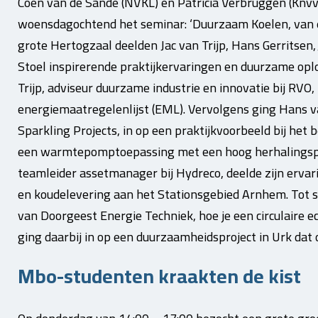
Coen van de Sande (NVKL) en Patricia Verbruggen (Knv
woensdagochtend het seminar: ‘Duurzaam Koelen, van e
grote Hertogzaal deelden Jac van Trijp, Hans Gerritsen
Stoel inspirerende praktijkervaringen en duurzame oplo
Trijp, adviseur duurzame industrie en innovatie bij RV
energiemaatregelenlijst (EML). Vervolgens ging Hans va
Sparkling Projects, in op een praktijkvoorbeeld bij he
een warmtepomptoepassing met een hoog herhalingspot
teamleider assetmanager bij Hydreco, deelde zijn erva
en koudelevering aan het Stationsgebied Arnhem. Tot s
van Doorgeest Energie Techniek, hoe je een circulaire ec
ging daarbij in op een duurzaamheidsproject in Urk dat 
Mbo-studenten kraakten de kist