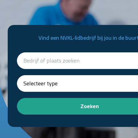
Vind een NVKL-lidbedrijf bij jou in de buur
Zoeken