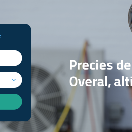
t
Precies d
Overal, al