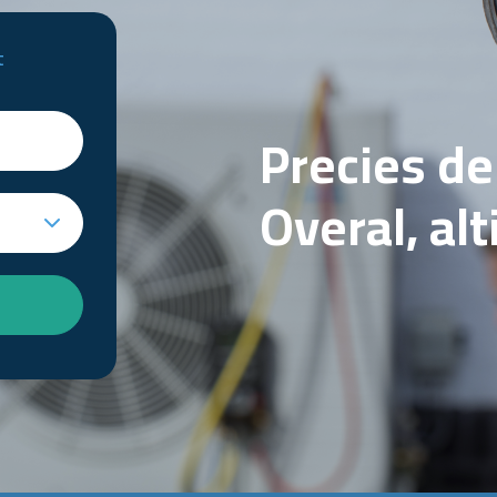
t
Precies d
Overal, al