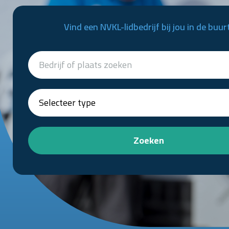
Vind een NVKL-lidbedrijf bij jou in de buur
Zoeken