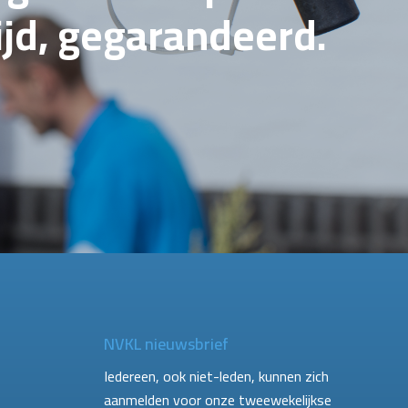
tijd, gegarandeerd.
NVKL nieuwsbrief
Iedereen, ook niet-leden, kunnen zich
aanmelden voor onze tweewekelijkse