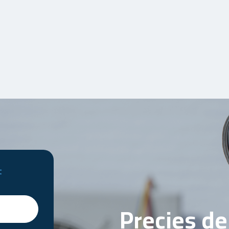
t
Precies d